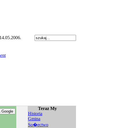
14.05.2006.
Teraz My
Historia
Gmina
So�ectwo