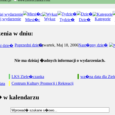
lonki.pl
www.zielenczanka.com
j wydarzenie
Wykaz
Kategorie
Miesi�c
Tydzie�
Dzie�
enia w dniu:
Poprzedni dzie�
Czwartek, Maj 18, 2006
Nast�pny dzie�
Nie ma dzisiaj �adnych informacji o wydarzeniach.
LKS Ziele�czanka
wa�na data dla Ziel
Centrum Kultury Promocji i Rekreacji
ata
 w kalendarzu