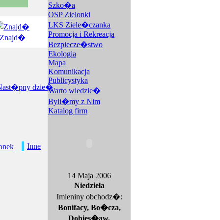
Szko�a
OSP Zielonki
LKS Ziele�czanka
Promocja i Rekreacja
Znajd�
Bezpiecze�stwo
Ekologia
Mapa
Komunikacja
Publicystyka
Warto wiedzie�
Byli�my z Nim
Katalog firm
Inne
onek
14 Maja 2006
Niedziela
Imieniny obchodz�:
Bonifacy, Bo�cza,
Dobies�aw,