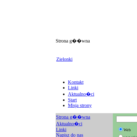
Strona g��wna
Zielonki
Kontakt
Linki
Aktualno�ci
Start
Misja strony
Strona g��wna
Aktualno�ci
Linki
Web
Napisz do nas