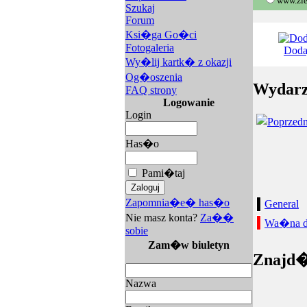
www.zie
Szukaj
Forum
Ksi�ga Go�ci
Fotogaleria
Doda
Wy�lij kartk� z okazji
Og�oszenia
Wydarz
FAQ strony
Logowanie
Login
Has�o
Pami�taj
Zapomnia�e� has�o
General
Nie masz konta?
Za��
Wa�na d
sobie
Zam�w biuletyn
Znajd�
Nazwa