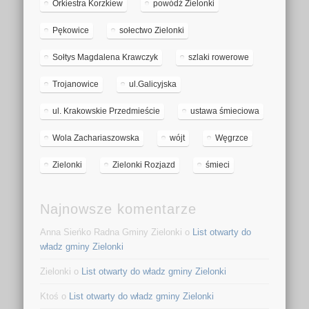
Orkiestra Korzkiew
powódź Zielonki
Pękowice
sołectwo Zielonki
Sołtys Magdalena Krawczyk
szlaki rowerowe
Trojanowice
ul.Galicyjska
ul. Krakowskie Przedmieście
ustawa śmieciowa
Wola Zachariaszowska
wójt
Węgrzce
Zielonki
Zielonki Rozjazd
śmieci
Najnowsze komentarze
Anna Sieńko Radna Gminy Zielonki
o
List otwarty do
władz gminy Zielonki
Zielonki
o
List otwarty do władz gminy Zielonki
Ktoś
o
List otwarty do władz gminy Zielonki