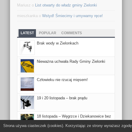
Mariusz
o
List otwarty do władz gminy Zielonki
mieszkanka
o
Wstyd! Śmiecimy i umywamy ręce!
LATEST
POPULAR
COMMENTS
Brak wody w Zielonkach
Nieważna uchwała Rady Gminy Zielonki
Człowieku nie rzucaj mięsem!
19 i 20 listopada – brak prądu
18 listopada – Węgrzce i Dziekanowice bez
wody
Strona używa ciasteczek (cookies). Korzystając ze strony wyrażasz zgodę