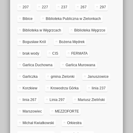
207
227
237
267
297
Bibice
Biblioteka Publiczna w Zielonkach
Biblioteka w Węgrzcach
Biblioteka Węgrzce
Bogusław Król
Bożena Mędrek
brak wody
CIS
FERMATA
Garlica Duchowna
Garlica Murowana
Garliczka
gmina Zielonki
Januszowice
Korzkiew
Krowodrza Górka
linia 237
linia 267
Linia 297
Mariusz Zieliński
Marszowiec
MEZZOFORTE
Michał Kwiatkowski
Orkiestra